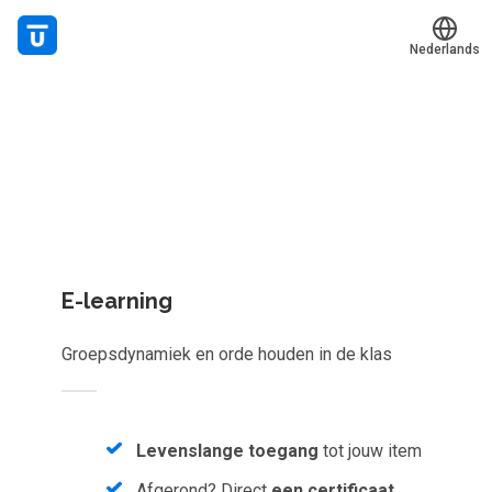
Nederlands
Welk leerplan past jou?
Translate
Mijn leerplek
Kies gericht één los leerobject of krijg toegang tot het
Alle onderwerpen
complete aanbod van
1086
e-learnings, scans, audioboeke
en meer.
Live hulp
Experts
E-learning
Voucher verzilveren
Groepsdynamiek en orde houden in de klas
Account en hulp
Meer
Levenslange toegang
tot jouw item
Afgerond? Direct
een certificaat