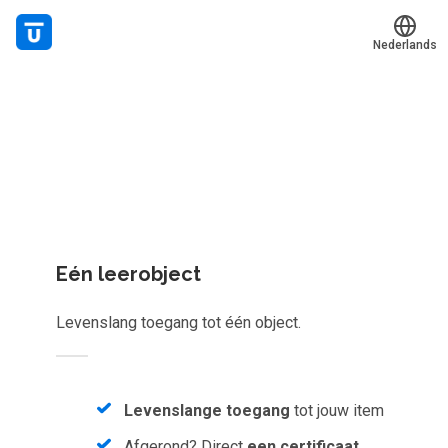
Nederlands
Welk leerplan past jou?
Translate
Mijn leerplek
Kies gericht één los leerobject of krijg toegang tot het
Alle onderwerpen
complete aanbod van
1086
e-learnings, scans, audioboeke
en meer.
Live hulp
Experts
Eén leerobject
Voucher verzilveren
Levenslang toegang tot één object.
Account en hulp
Meer
Levenslange toegang
tot jouw item
Afgerond? Direct
een certificaat