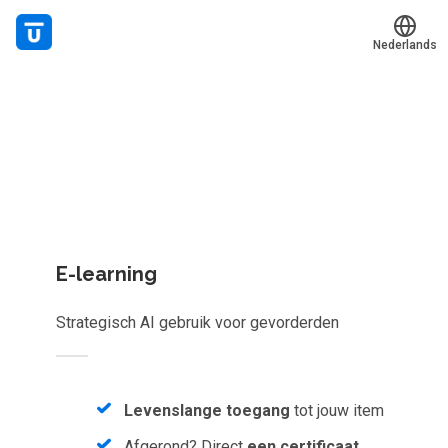
Nederlands
Welk leerplan past jou?
Translate
Mijn leerplek
Kies gericht één los leerobject of krijg toegang tot het
Alle onderwerpen
complete aanbod van
1086
e-learnings, scans, audioboeke
en meer.
Live hulp
Experts
E-learning
Voucher verzilveren
Strategisch AI gebruik voor gevorderden
Account en hulp
Meer
Levenslange toegang
tot jouw item
Afgerond? Direct
een certificaat