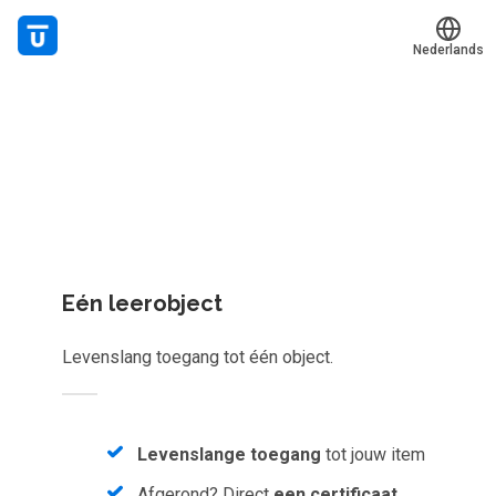
Nederlands
Welk leerplan past jou?
Translate
Mijn leerplek
Kies gericht één los leerobject of krijg toegang tot het
Alle onderwerpen
complete aanbod van
1086
e-learnings, scans, audioboeke
en meer.
Live hulp
Experts
Eén leerobject
Voucher verzilveren
Levenslang toegang tot één object.
Account en hulp
Meer
Levenslange toegang
tot jouw item
Afgerond? Direct
een certificaat