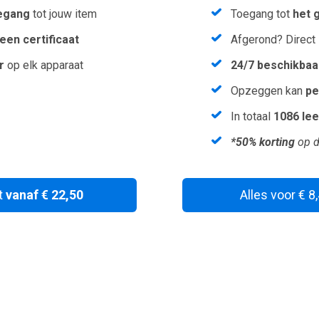
egang
tot jouw item
Toegang tot
het 
een certificaat
Afgerond? Direct
r
op elk apparaat
24/7 beschikbaa
Opzeggen kan
pe
In totaal
1086 le
*50% korting
op d
t
vanaf € 22,50
Alles voor € 8
Wil je een vouchercode verzilveren?