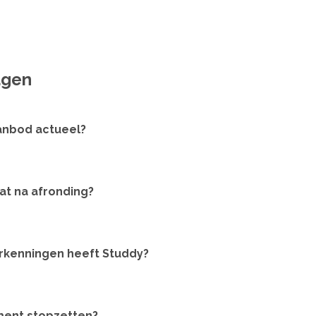
agen
aanbod actueel?
aat na afronding?
rkenningen heeft Studdy?
ment stopzetten?