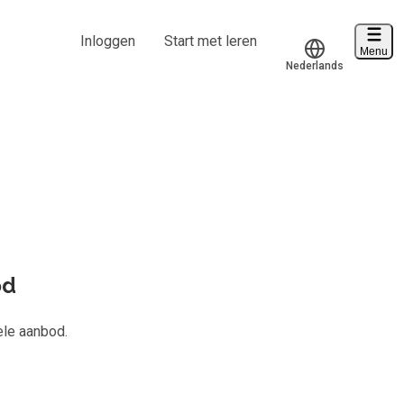
Inloggen
Start met leren
Menu
Nederlands
Voucher verzilveren
Translate
Account en hulp
 van
1086
Start met leren
klantenservice@hobp.nl
Inloggen
od
Meer
ele aanbod.