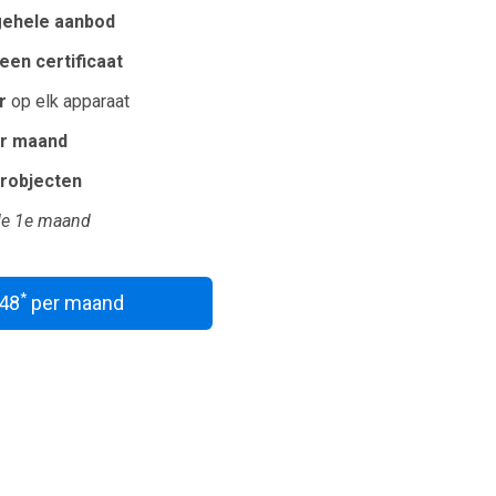
gehele aanbod
een certificaat
r
op elk apparaat
r maand
erobjecten
e 1e maand
*
,48
per maand