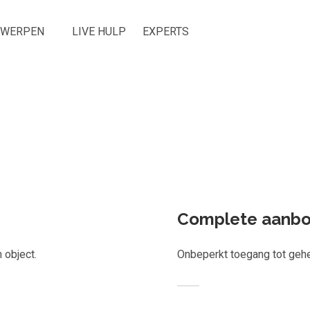
RWERPEN
LIVE HULP
EXPERTS
Welk leerplan past jou?
icht één los leerobject of krijg toegang tot het complete aanbod
e-learnings, scans, audioboeken en meer.
Complete aanb
 object.
Onbeperkt toegang tot geh