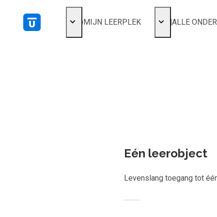
MIJN LEERPLEK
ALLE ONDE
Voor mij
Alles bekijken
Favoriet
Populair
Gestart
Kies ger
Afgerond
Certificaten
Eén leerobject
Levenslang toegang tot één