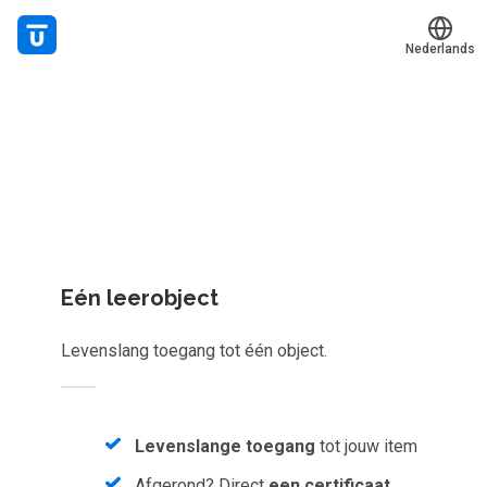
Nederlands
Welk leerplan past jou?
Translate
Mijn leerplek
Kies gericht één los leerobject of krijg toegang tot het
Alle onderwerpen
complete aanbod van
1086
e-learnings, scans, audioboeke
en meer.
Live hulp
Experts
Eén leerobject
Voucher verzilveren
Levenslang toegang tot één object.
Account en hulp
Meer
Levenslange toegang
tot jouw item
Afgerond? Direct
een certificaat