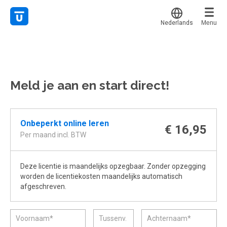
Nederlands
Menu
Translate
Mijn leerplek
Alle onderwerpen
Voor mij
Favoriet
Meld je aan en start direct!
Live hulp
Alles bekijken
Gestart
Populair
Experts
Afgerond
Onbeperkt online leren
Voucher verzilveren
€ 16,95
Certificaten
Per maand incl. BTW
Account en hulp
Deze licentie is maandelijks opzegbaar. Zonder opzegging
Meer
Start met leren
worden de licentiekosten maandelijks automatisch
klantenservice@hobp.nl
afgeschreven.
Erkend NRTO lid
Inloggen
Inloggen
Veel gestelde vragen
Start met leren
Voorwaarden, privacy, cookie's,