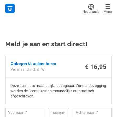
Nederlands
Menu
Translate
Mijn leerplek
Alle onderwerpen
Voor mij
Favoriet
Meld je aan en start direct!
Live hulp
Alles bekijken
Gestart
Populair
Experts
Afgerond
Onbeperkt online leren
Voucher verzilveren
€ 16,95
Certificaten
Per maand incl. BTW
Account en hulp
Deze licentie is maandelijks opzegbaar. Zonder opzegging
Meer
Start met leren
worden de licentiekosten maandelijks automatisch
klantenservice@hobp.nl
afgeschreven.
Erkend NRTO lid
Inloggen
Inloggen
Veel gestelde vragen
Start met leren
Voorwaarden, privacy, cookie's,