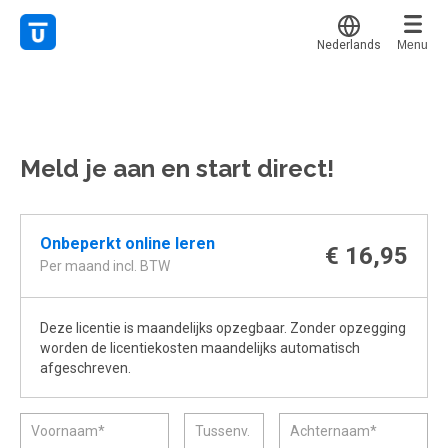
Nederlands
Menu
Translate
Mijn leerplek
Alle onderwerpen
Voor mij
Favoriet
Meld je aan en start direct!
Live hulp
Alles bekijken
Gestart
Populair
Experts
Afgerond
Onbeperkt online leren
Voucher verzilveren
€ 16,95
Certificaten
Per maand incl. BTW
Account en hulp
Deze licentie is maandelijks opzegbaar. Zonder opzegging
Meer
Start met leren
worden de licentiekosten maandelijks automatisch
klantenservice@hobp.nl
afgeschreven.
Erkend NRTO lid
Inloggen
Inloggen
Veel gestelde vragen
Start met leren
Voorwaarden, privacy, cookie's,