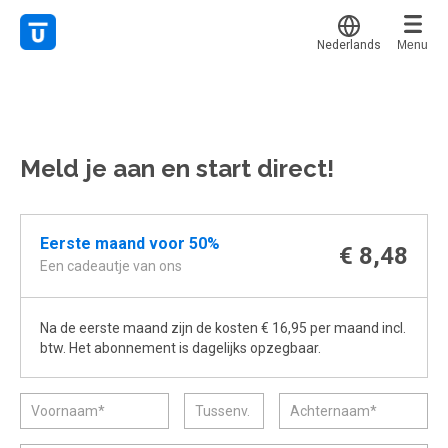
Nederlands
Menu
Translate
Mijn leerplek
Alle onderwerpen
Voor mij
Favoriet
Meld je aan en start direct!
Live hulp
Alles bekijken
Gestart
Populair
Experts
Afgerond
Eerste maand voor 50%
Voucher verzilveren
€ 8,48
Certificaten
Een cadeautje van ons
Account en hulp
Na de eerste maand zijn de kosten € 16,95 per maand incl.
Meer
Start met leren
btw. Het abonnement is dagelijks opzegbaar.
klantenservice@hobp.nl
Erkend NRTO lid
Inloggen
Inloggen
Veel gestelde vragen
Start met leren
Voorwaarden, privacy, cookie's,