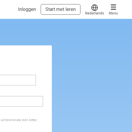
Inloggen
Start met leren
Nederlands
Menu
Translate
Voucher verzilveren
Account en hulp
Meer
Start met leren
klantenservice@hobp.nl
Erkend NRTO lid
Inloggen
Veel gestelde vragen
Voorwaarden, privacy, cookie's,
gedragscode en klachtenprocedure
it tenminste één letter