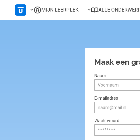
MIJN LEERPLEK
ALLE ONDERWER
Voor mij
Alles bekijken
Favoriet
Populair
Gestart
Afgerond
Maak een gr
Certificaten
Naam
E-mailadres
Wachtwoord