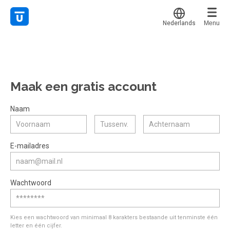
Nederlands
Menu
Translate
Mijn leerplek
Alle onderwerpen
Voor mij
Favoriet
Maak een gratis account
Live hulp
Alles bekijken
Gestart
Populair
Experts
Naam
Afgerond
Voucher verzilveren
Certificaten
E-mailadres
Account en hulp
Meer
Start met leren
Wachtwoord
klantenservice@hobp.nl
Erkend NRTO lid
Inloggen
Inloggen
Veel gestelde vragen
Start met leren
Kies een wachtwoord van minimaal 8 karakters bestaande uit tenminste één
Voorwaarden, privacy, cookie's,
letter en één cijfer.