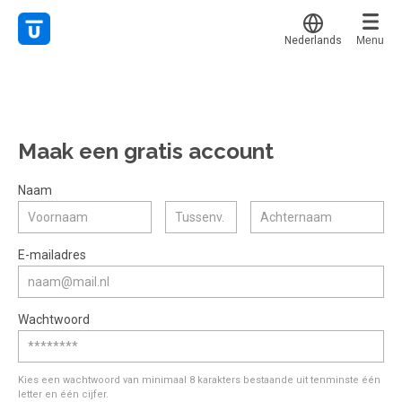
Nederlands
Menu
Translate
Mijn leerplek
Alle onderwerpen
Voor mij
Favoriet
Maak een gratis account
Live hulp
Alles bekijken
Gestart
Populair
Experts
Naam
Afgerond
Voucher verzilveren
Certificaten
E-mailadres
Account en hulp
Meer
Start met leren
Wachtwoord
klantenservice@hobp.nl
Erkend NRTO lid
Inloggen
Inloggen
Veel gestelde vragen
Start met leren
Kies een wachtwoord van minimaal 8 karakters bestaande uit tenminste één
Voorwaarden, privacy, cookie's,
letter en één cijfer.