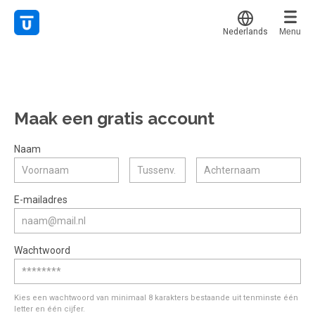
Nederlands
Menu
Translate
Mijn leerplek
Alle onderwerpen
Voor mij
Favoriet
Maak een gratis account
Live hulp
Alles bekijken
Gestart
Populair
Experts
Naam
Afgerond
Voucher verzilveren
Certificaten
E-mailadres
Account en hulp
Meer
Start met leren
Wachtwoord
klantenservice@hobp.nl
Erkend NRTO lid
Inloggen
Inloggen
Veel gestelde vragen
Start met leren
Kies een wachtwoord van minimaal 8 karakters bestaande uit tenminste één
Voorwaarden, privacy, cookie's,
letter en één cijfer.