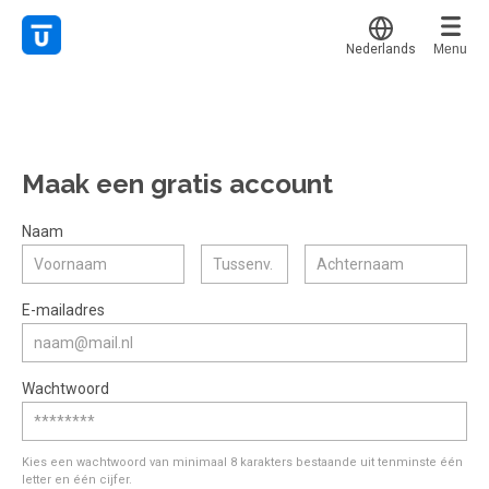
Nederlands
Menu
Translate
Mijn leerplek
Alle onderwerpen
Voor mij
Favoriet
Maak een gratis account
Live hulp
Alles bekijken
Gestart
Populair
Experts
Naam
Afgerond
Voucher verzilveren
Certificaten
E-mailadres
Account en hulp
Meer
Start met leren
Wachtwoord
klantenservice@hobp.nl
Erkend NRTO lid
Inloggen
Inloggen
Veel gestelde vragen
Start met leren
Kies een wachtwoord van minimaal 8 karakters bestaande uit tenminste één
Voorwaarden, privacy, cookie's,
letter en één cijfer.