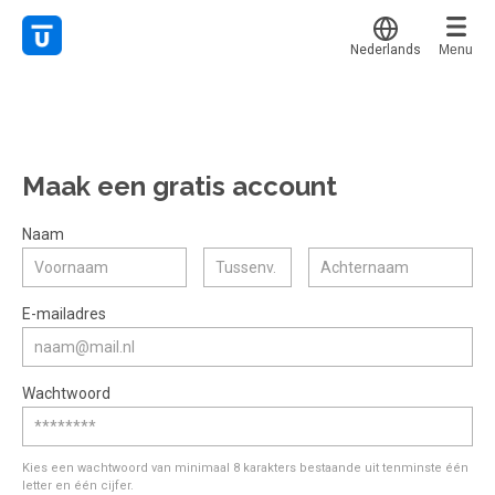
Nederlands
Menu
Translate
Mijn leerplek
Alle onderwerpen
Voor mij
Favoriet
Maak een gratis account
Live hulp
Alles bekijken
Gestart
Populair
Experts
Naam
Afgerond
Voucher verzilveren
Certificaten
E-mailadres
Account en hulp
Meer
Start met leren
Wachtwoord
klantenservice@hobp.nl
Erkend NRTO lid
Inloggen
Inloggen
Veel gestelde vragen
Start met leren
Kies een wachtwoord van minimaal 8 karakters bestaande uit tenminste één
Voorwaarden, privacy, cookie's,
letter en één cijfer.