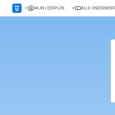
MIJN LEERPLEK
ALLE ONDERWER
Voor mij
Alles bekijken
Favoriet
Populair
Gestart
Afgerond
Certificaten