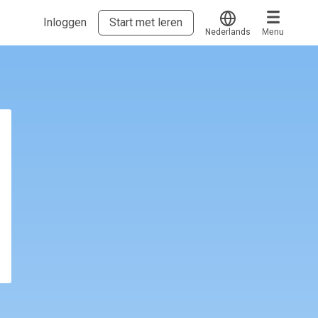
Inloggen
Start met leren
Nederlands
Menu
Translate
Voucher verzilveren
Account en hulp
Meer
Start met leren
klantenservice@hobp.nl
Erkend NRTO lid
Inloggen
Veel gestelde vragen
Voorwaarden, privacy, cookie's,
gedragscode en klachtenprocedure