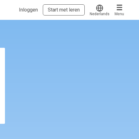
Inloggen
Start met leren
Nederlands
Menu
Translate
Voucher verzilveren
Account en hulp
Meer
Start met leren
klantenservice@hobp.nl
Erkend NRTO lid
Inloggen
Veel gestelde vragen
Voorwaarden, privacy, cookie's,
gedragscode en klachtenprocedure