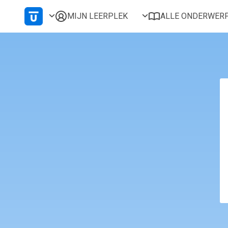
MIJN LEERPLEK
ALLE ONDERWER
Voor mij
Alles bekijken
Favoriet
Populair
Gestart
Afgerond
Certificaten