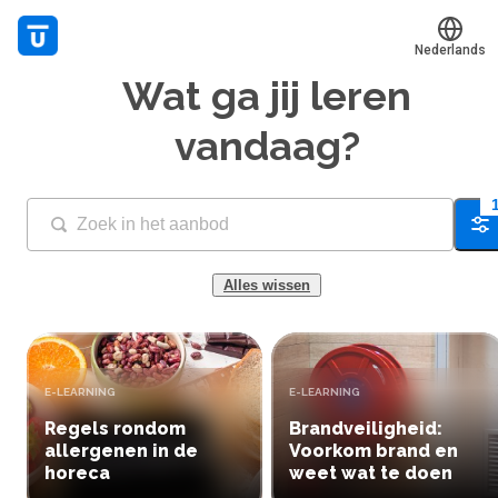
Nederlands
Wat ga jij leren
Translate
Mijn leerplek
vandaag?
Alle onderwerpen
Live hulp
Fi
Experts
Alles wissen
Voucher verzilveren
Account en hulp
TYPE:
TYPE:
E-LEARNING
E-LEARNING
Regels rondom
Brandveiligheid:
Meer
allergenen in de
Voorkom brand en
horeca
weet wat te doen