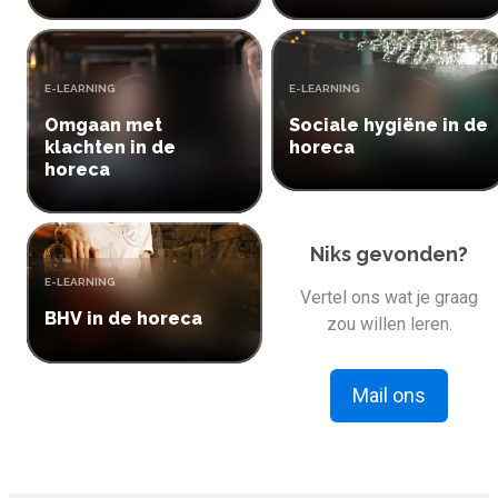
Inloggen
Start met leren
TYPE:
TYPE:
E-LEARNING
E-LEARNING
Omgaan met
Sociale hygiëne in de
klachten in de
horeca
horeca
Niks gevonden?
TYPE:
E-LEARNING
Vertel ons wat je graag
BHV in de horeca
zou willen leren.
Mail ons