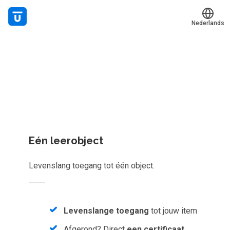
Nederlands
Welk leerplan past jou?
Translate
Mijn leerplek
Kies gericht één los leerobject of krijg toegang tot het
Alle onderwerpen
complete aanbod van
1086
e-learnings, scans, audioboeke
en meer.
Live hulp
Experts
Eén leerobject
Voucher verzilveren
Levenslang toegang tot één object.
Account en hulp
Meer
Levenslange toegang
tot jouw item
Afgerond? Direct
een certificaat