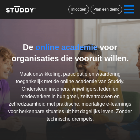
Inloggen
Plan een demo
De
onli
ne ac
ade
mie
voor
organisaties die vooruit willen.
Maak ontwikkeling, participatie en waardering
toegankelijk met de online academie van Studdy.
Ondersteun inwoners, vrijwilligers, leden en
medewerkers in hun groei, zelfvertrouwen en
zelfredzaamheid met praktische, meertalige e-learnings
voor herkenbare situaties uit het dagelijks leven. Zonder
technische drempels.
.