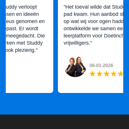
"Het toeval wilde dat Studdy toen op ons
pad kwam. Hun aanbod sloot naadloos aan
op wat wij voor ogen hadden! Daarom
ontwikkelde we samen een eigen online
leerplatform voor Doetinchemse
vrijwilligers."
Doetinchem
06-01-2026