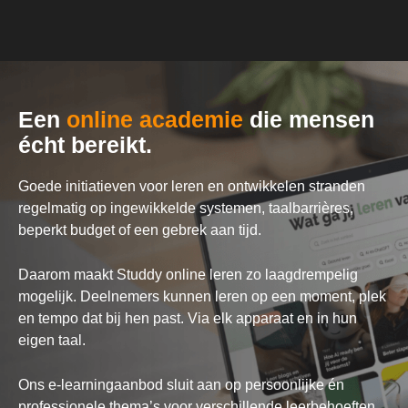
Een
online academie
die mensen
écht bereikt.
Goede initiatieven voor leren en ontwikkelen stranden
regelmatig op ingewikkelde systemen, taalbarrières,
beperkt budget of een gebrek aan tijd.
Daarom maakt Studdy online leren zo laagdrempelig
mogelijk. Deelnemers kunnen leren op een moment, plek
en tempo dat bij hen past. Via elk apparaat en in hun
eigen taal.
Ons
e-learningaanbod
sluit aan op persoonlijke én
professionele thema’s voor verschillende leerbehoeften