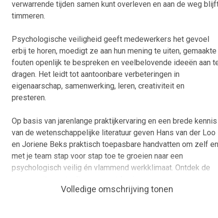
verwarrende tijden samen kunt overleven en aan de weg blijf
timmeren.
Psychologische veiligheid geeft medewerkers het gevoel
erbij te horen, moedigt ze aan hun mening te uiten, gemaakte
fouten openlijk te bespreken en veelbelovende ideeën aan t
dragen. Het leidt tot aantoonbare verbeteringen in
eigenaarschap, samenwerking, leren, creativiteit en
presteren.
Op basis van jarenlange praktijkervaring en een brede kennis
van de wetenschappelijke literatuur geven Hans van der Loo
en Joriene Beks praktisch toepasbare handvatten om zelf e
met je team stap voor stap toe te groeien naar een
psychologisch veilig én vlammend werkklimaat. Ontdek de
escape uit angstculturen en ontdoe je van
Volledige omschrijving tonen
‘veiligheidsvreters’.
'Psychologische veiligheid' is een inspirerend en praktisch