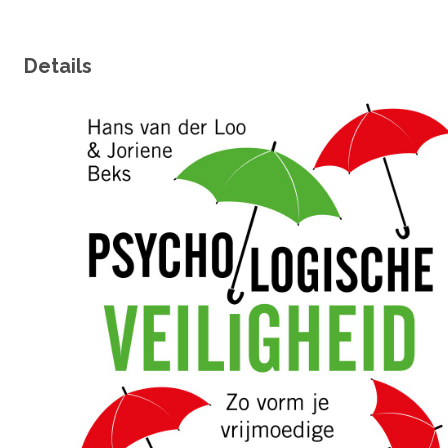
hulpmiddel voor leidinggevenden, professionals, adviseurs,
coaches en trainers.
Details
Auteur
Omslagfoto
Hans van der Loo is auteur van meerdere
managementbestsellers op het gebied van visie (Kus de
visie wakker, Musk Mania) en energieke werkculturen
(Werkvuur). Hij is medeoprichter van EnergyFinder, een bedrij
dat zich richt op het activeren van mensen en teams. Joriene
Beks is expert in het creëren van psychologische veiligheid.
Gebruik makend van haar geruime praktijkervaring weet zij
mensen en teams op onderbouwde, bevlogen én nuchtere
wijze hiertoe in beweging te zetten.
Competenties
algemeen management; psychologische veiligheid; teams;
vertrouwen; vrijmoedigheid; veiligheid; samenwerken;
aanspreken; eigenaarschap