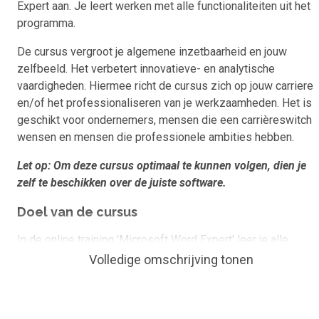
Expert aan. Je leert werken met alle functionaliteiten uit het
programma.
De cursus vergroot je algemene inzetbaarheid en jouw
zelfbeeld. Het verbetert innovatieve- en analytische
vaardigheden. Hiermee richt de cursus zich op jouw carriere
en/of het professionaliseren van je werkzaamheden. Het is
geschikt voor ondernemers, mensen die een carrièreswitch
wensen en mensen die professionele ambities hebben.
Let op: Om deze cursus optimaal te kunnen volgen, dien je
zelf te beschikken over de juiste software.
Doel van de cursus
In de online training 'Microsoft Word Expert' leer je alle
functies van Word goed kennen waardoor je productiever
Volledige omschrijving tonen
wordt in het gebruik van het programma.
Wat kan je of ken je na de cursus