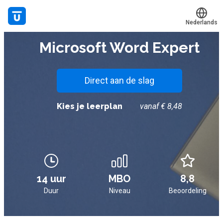
Nederlands
E-LEARNING
Microsoft Word Expert
Translate
Mijn leerplek
Alle onderwerpen
Direct aan de slag
Live hulp
Kies je leerplan
vanaf € 8,48
Experts
Voucher verzilveren
Account en hulp
14 uur
MBO
8,8
Duur
Niveau
Beoordeling
Meer