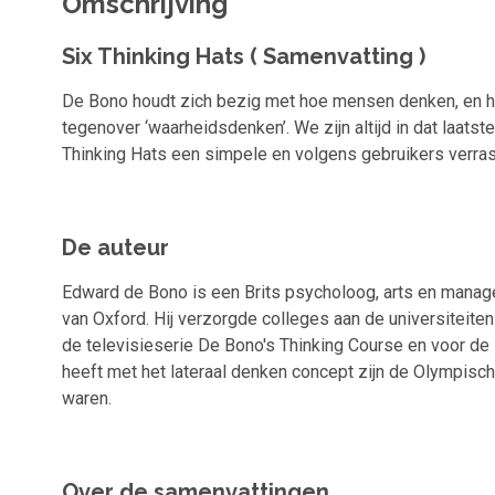
Omschrijving
Six Thinking Hats ( Samenvatting )
De Bono houdt zich bezig met hoe mensen denken, en hoe d
tegenover ‘waarheidsdenken’. We zijn altijd in dat laats
Thinking Hats een simpele en volgens gebruikers verras
De auteur
Edward de Bono is een Brits psycholoog, arts en manag
van Oxford. Hij verzorgde colleges aan de universiteite
de televisieserie De Bono's Thinking Course en voor de
heeft met het lateraal denken concept zijn de Olympisc
waren.
Over de samenvattingen