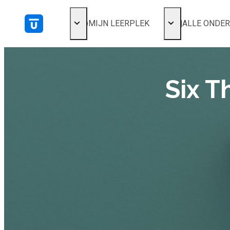
MIJN LEERPLEK
ALLE ONDE
Voor mij
Alles bekijken
Favoriet
Populair
Gestart
Six T
Afgerond
Certificaten