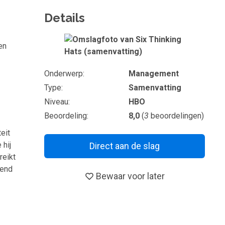
Details
Omslagfoto
en
Onderwerp
Management
Type
Samenvatting
Niveau
HBO
Beoordeling
8,0
(
3
beoordelingen)
eit
 hij
Direct aan de slag
reikt
vend
Bewaar voor later