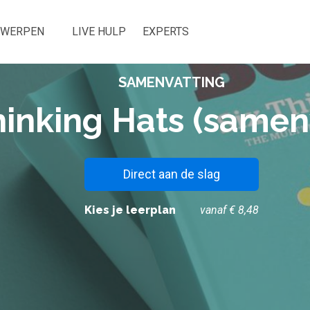
RWERPEN
LIVE HULP
EXPERTS
SAMENVATTING
hinking Hats (samen
Direct aan de slag
Kies je leerplan
vanaf € 8,48