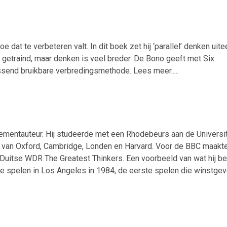
at te verbeteren valt. In dit boek zet hij ‘parallel’ denken uite
te getraind, maar denken is veel breder. De Bono geeft met Six
send bruikbare verbredingsmethode. Lees meer.....
ementauteur. Hij studeerde met een Rhodebeurs aan de Universit
n van Oxford, Cambridge, Londen en Harvard. Voor de BBC maakte
 Duitse WDR The Greatest Thinkers. Een voorbeeld van wat hij be
he spelen in Los Angeles in 1984, de eerste spelen die winstge