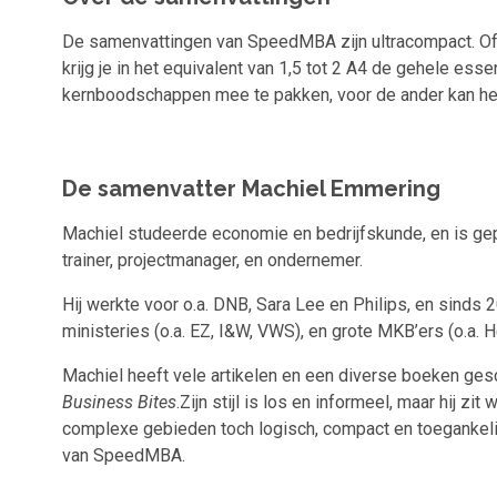
De samenvattingen van SpeedMBA zijn ultracompact. Of h
krijg je in het equivalent van 1,5 tot 2 A4 de gehele ess
kernboodschappen mee te pakken, voor de ander kan het 
De samenvatter Machiel Emmering
Machiel studeerde economie en bedrijfskunde, en is gep
trainer, projectmanager, en ondernemer.
Hij werkte voor o.a. DNB, Sara Lee en Philips, en sinds 
ministeries (o.a. EZ, I&W, VWS), en grote MKB’ers (o.a.
Machiel heeft vele artikelen en een diverse boeken ge
Business Bites
.Zijn stijl is los en informeel, maar hij zi
complexe gebieden toch logisch, compact en toegankeli
van SpeedMBA.