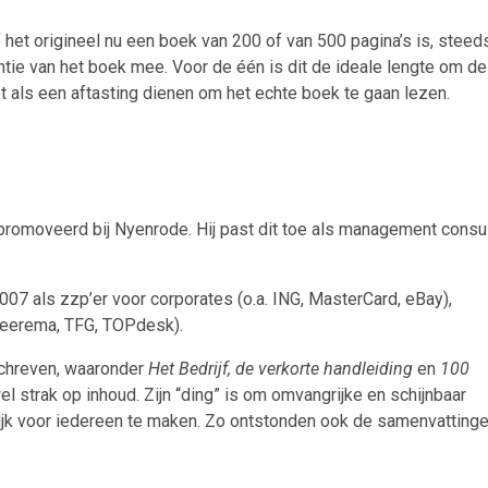
et origineel nu een boek van 200 of van 500 pagina’s is, steed
entie van het boek mee. Voor de één is dit de ideale lengte om de
als een aftasting dienen om het echte boek te gaan lezen.
romoveerd bij Nyenrode. Hij past dit toe als management consul
2007 als zzp’er voor corporates (o.a. ING, MasterCard, eBay),
 Heerema, TFG, TOPdesk).
schreven, waaronder
Het Bedrijf, de verkorte handleiding
en
100
t wel strak op inhoud. Zijn “ding” is om omvangrijke en schijnbaar
jk voor iedereen te maken. Zo ontstonden ook de samenvatting