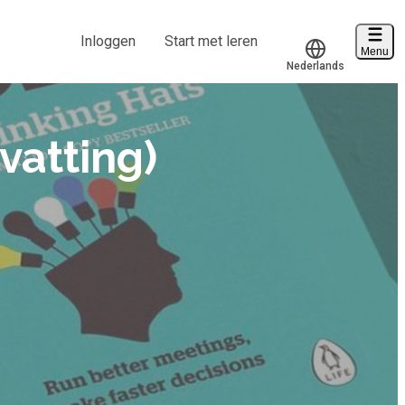
Inloggen
Start met leren
Menu
Nederlands
Voucher verzilveren
Account en hulp
vatting)
Start met leren
klantenservice@hobp.nl
Inloggen
Meer