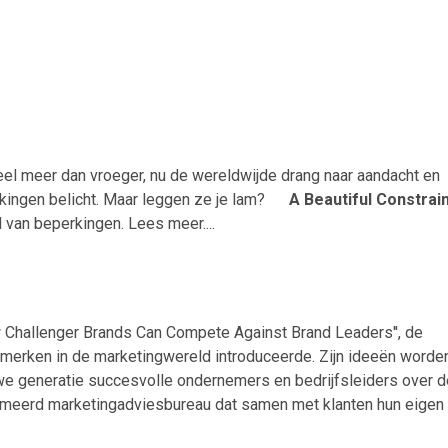
eel meer dan vroeger, nu de wereldwijde drang naar aandacht en
rkingen belicht. Maar leggen ze je lam?
A Beautiful Constrai
d van beperkingen. Lees meer....
w Challenger Brands Can Compete Against Brand Leaders'', de
r-merken in de marketingwereld introduceerde. Zijn ideeën worde
we generatie succesvolle ondernemers en bedrijfsleiders over d
nommeerd marketingadviesbureau dat samen met klanten hun eigen