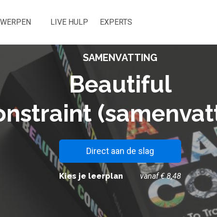
RWERPEN
LIVE HULP
EXPERTS
SAMENVATTING
Beautiful
nstraint (samenvat
Direct aan de slag
Kies je leerplan
vanaf € 8,48