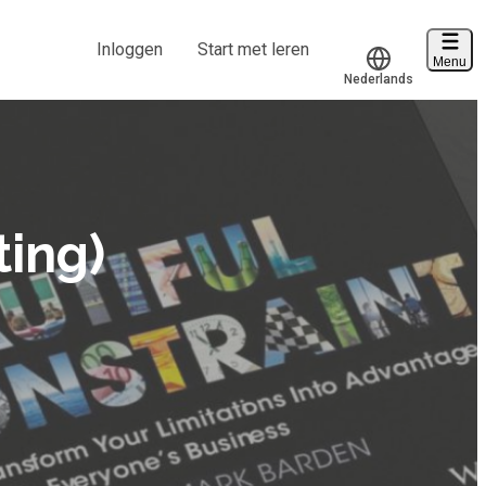
Inloggen
Start met leren
Menu
Nederlands
Voucher verzilveren
Translate
Account en hulp
Start met leren
ting)
klantenservice@hobp.nl
Inloggen
Meer