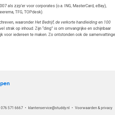
2007 als zzp’er voor corporates (o.a. ING, MasterCard, eBay),
 Heerema, TFG, TOPdesk).
schreven, waaronder
Het Bedrijf, de verkorte handleiding
en
100
it wel strak op inhoud. Zijn “ding” is om omvangrijke en schijnbaar
jk voor iedereen te maken. Zo ontstonden ook de samenvatting
open
076 571 6667
klantenservice@studdy.nl
Voorwaarden & privacy