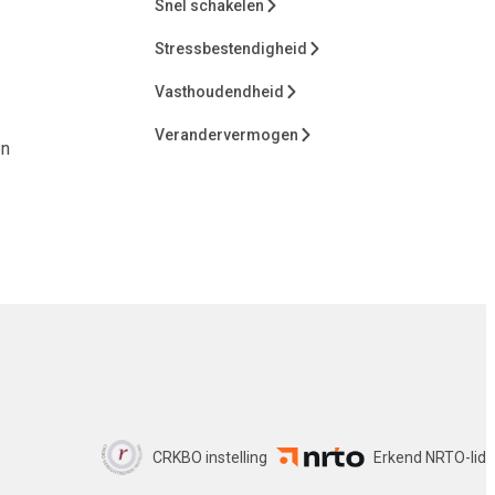
Snel schakelen
Stressbestendigheid
Vasthoudendheid
Verandervermogen
en
CRKBO instelling
Erkend NRTO-lid