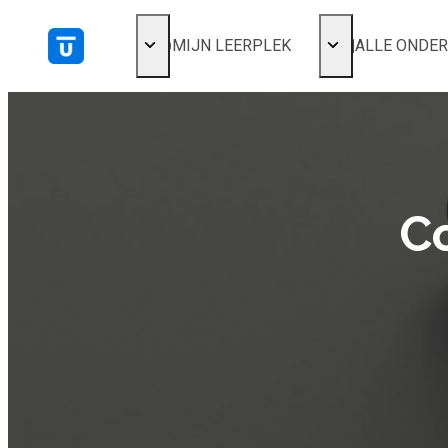
MIJN LEERPLEK
ALLE ONDE
Voor mij
Alles bekijken
Favoriet
Populair
Gestart
Afgerond
Co
Certificaten