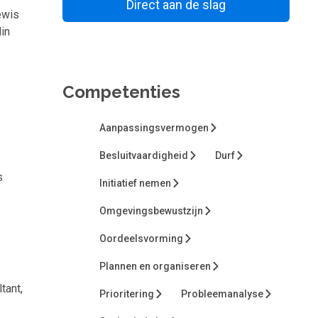
Direct aan de slag
Bewaar voor later
ewis
in
Competenties
Aanpassingsvermogen
Besluitvaardigheid
Durf
s
Initiatief nemen
Omgevingsbewustzijn
Oordeelsvorming
Plannen en organiseren
tant,
Prioritering
Probleemanalyse