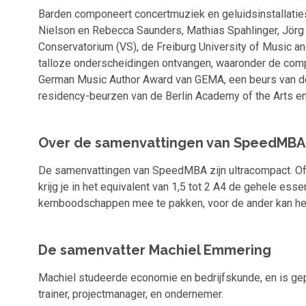
Barden componeert concertmuziek en geluidsinstallaties
Nielson en Rebecca Saunders, Mathias Spahlinger, Jörg
Conservatorium (VS), de Freiburg University of Music a
talloze onderscheidingen ontvangen, waaronder de comp
German Music Author Award van GEMA, een beurs van d
residency-beurzen van de Berlin Academy of the Arts en
Over de samenvattingen van SpeedMBA
De samenvattingen van SpeedMBA zijn ultracompact. Of h
krijg je in het equivalent van 1,5 tot 2 A4 de gehele ess
kernboodschappen mee te pakken, voor de ander kan het 
De samenvatter Machiel Emmering
Machiel studeerde economie en bedrijfskunde, en is gep
trainer, projectmanager, en ondernemer.