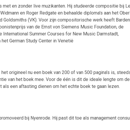
 met en zonder live muzikanten. Hij studeerde compositie bij L
 Widmann en Roger Redgate en behaalde diploma's aan het Oberl
nd Goldsmiths (VK). Voor zijn compositorische werk heeft Barden
onistenprijs van de Ernst von Siemens Music Foundation, de
e International Summer Courses for New Music Darmstadt,
 het German Study Center in Venetië
et origineel nu een boek van 200 of van 500 pagina’s is, steed
entie van het boek mee. Voor de één is dit de ideale lengte om de
als een aftasting dienen om het echte boek te gaan lezen.
romoveerd bij Nyenrode. Hij past dit toe als management consul