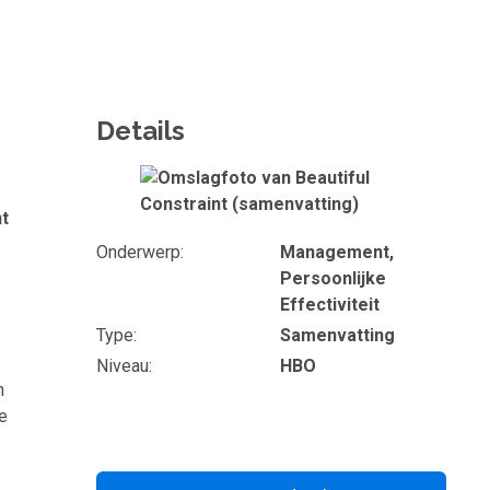
Details
Omslagfoto
nt
Onderwerp
Management,
Persoonlijke
Effectiviteit
Type
Samenvatting
Niveau
HBO
n
e