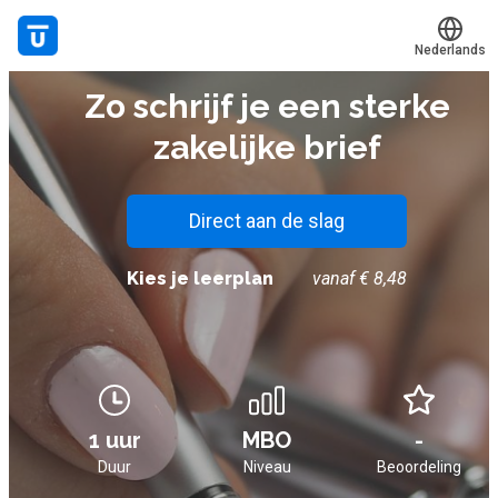
Nederlands
E-LEARNING
Zo schrijf je een sterke
Translate
Mijn leerplek
zakelijke brief
Alle onderwerpen
Live hulp
Direct aan de slag
Experts
Kies je leerplan
vanaf € 8,48
Voucher verzilveren
Account en hulp
1 uur
MBO
-
Meer
Duur
Niveau
Beoordeling