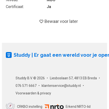
Certificaat
Ja
Vaardigheden
Als je deze online training wilt inzetten binnen de opleiding
Bewaar voor later
die je volgt, dan werk je aan de volgende
beroepscompetenties (op MBO-niveau): Formuleren en
rapporteren, Relaties bouwen en netwerken, Instructies en
procedures opvolgen.
Lesmaterialen
Studdy | Er gaat een wereld voor je ope
De cursus 'Zo schrijf je een sterke zakelijke brief' bestaat uit
een e-learning met audio- en videomateriaal,
voorbeeldzinnen, titulatuur, modelbrief.
Studdy B.V. © 2026
Liesboslaan 57, 4813 EB Breda
Opbouw van de cursus
076 571 6667
klantenservice@studdy.nl
Deze cursus is opgebouwd uit diverse e-learning
Voorwaarden & privacy
leerobjecten en bevat tevens aanvullend oefenmateriaal. Aan
het einde van de cursus is er een eindtoets.
CRKBO instelling
Erkend NRTO-lid