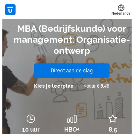
Nederlands
E-LEARNING
MBA (Bedrijfskunde) voor
Translate
Mijn leerplek
management: Organisatie-
Alle onderwerpen
ontwerp
Live hulp
Experts
Direct aan de slag
Kies je leerplan
vanaf € 8,48
Voucher verzilveren
Account en hulp
Meer
10 uur
HBO+
8,5