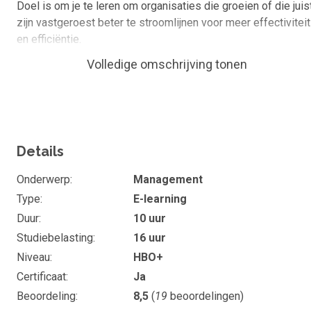
Doel is om je te leren om organisaties die groeien of die juis
zijn vastgeroest beter te stroomlijnen voor meer effectiviteit
en efficiëntie.
Volledige omschrijving tonen
Wat kan je of ken je na de cursus
Kennis van organisatieontwerp: wat is het, wat zijn
bruikbare indelingen
Kennis van klassiek ontwerp: scientific managemen
Details
de tools en praktijken, de voor- en nadelen daarvan
Kennis van modern ontwerp: welke zwakke punten
Onderwerp
Management
die door klassiek ontwerp ontstaan moeten
Type
E-learning
gerepareerd worden, principes van modern
Duur
10 uur
organiseren, praktijken op drie niveaus, voorwaarde
Studiebelasting
16 uur
om ermee aan de slag te kunnen, vergelijking met
klassiek
Niveau
HBO+
Certificaat
Ja
Duur en studiebelasting
Beoordeling
8,5
(
19
beoordelingen)