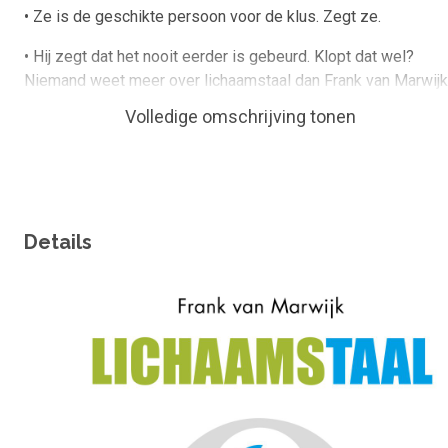
• Ze is de geschikte persoon voor de klus. Zegt ze.
• Hij zegt dat het nooit eerder is gebeurd. Klopt dat wel?
Niemand weet meer over lichaamstaal dan Frank van Marwijk
Nederlands bekendste lichaamstaalexpert. Hij geeft
Volledige omschrijving tonen
trainingen en presentaties en is de auteur van de bestsellers
'Manipuleren kun je leren', 'Het groot complimentenboek' en
'Doe niet zo moeilijk'. Hij is een bekend gezicht in de media
en analyseerde het gedrag van talloze bekende
Nederlanders.
Details
Competenties
Omslagfoto
beinvloeden; lichaamstaal; luisteren; body language;
lichaamscommunicatie; manipuleren