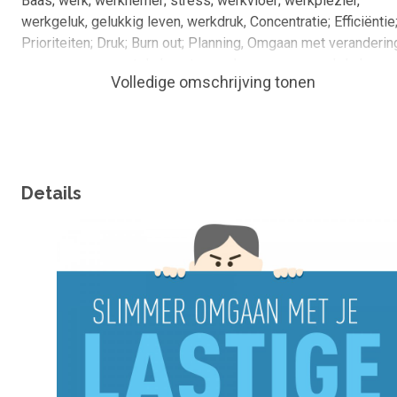
Baas; werk; werknemer; stress; werkvloer; werkplezier,
werkgeluk, gelukkig leven, werkdruk, Concentratie; Efficiëntie
Prioriteiten; Druk; Burn out; Planning, Omgaan met veranderin
en aanpassen, met druk en tegenslag omgaan, werkdruk,
Volledige omschrijving tonen
werkgeluk, werkstress, grenzen aangeven, nee zeggen,
omgaan met weerstand, omgaan met stress, prioriteiten
stellen, prioriteren, hoofdzaken en bijzaken, ritme, werk-
privébalans, burn-out voorkomen.
Details
Omslagfoto