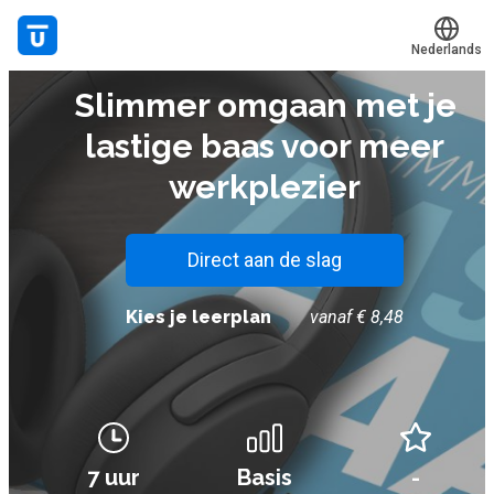
Nederlands
AUDIOBOEK
Slimmer omgaan met je
Translate
Mijn leerplek
lastige baas voor meer
Alle onderwerpen
werkplezier
Live hulp
Experts
Direct aan de slag
Kies je leerplan
vanaf € 8,48
Voucher verzilveren
Account en hulp
Meer
7 uur
Basis
-