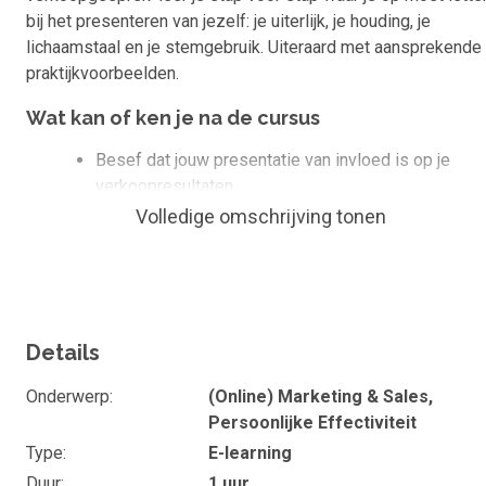
bij het presenteren van jezelf: je uiterlijk, je houding, je
lichaamstaal en je stemgebruik. Uiteraard met aansprekende
praktijkvoorbeelden.
Wat kan of ken je na de cursus
Besef dat jouw presentatie van invloed is op je
verkoopresultaten
Volledige omschrijving tonen
Bewustzijn van uiterlijk, houding, lichaamstaal en
stemgebruik
Duur en studiebelasting
De e-learning 'Jezelf sterk presenteren in een
Details
verkoopgesprek' duurt ongeveer 1 uur. Wil je het maximale
rendement uit je online training halen, gebruik dan de
Onderwerp
(Online) Marketing & Sales,
ondersteunende lesmaterialen. De totale studiebelasting
Persoonlijke Effectiviteit
bedraagt 2 uur.
Type
E-learning
Doelgroep en vooropleiding
Duur
1 uur