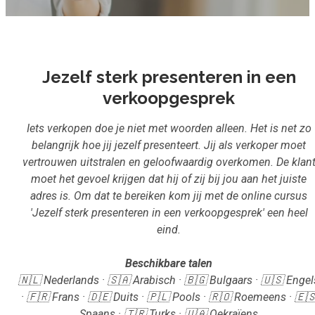
Inloggen
Start met leren
Jezelf sterk presenteren in een
verkoopgesprek
Iets verkopen doe je niet met woorden alleen. Het is net zo
belangrijk hoe jij jezelf presenteert. Jij als verkoper moet
vertrouwen uitstralen en geloofwaardig overkomen. De klan
moet het gevoel krijgen dat hij of zij bij jou aan het juiste
adres is. Om dat te bereiken kom jij met de online cursus
'Jezelf sterk presenteren in een verkoopgesprek' een heel
eind.
Beschikbare talen
🇳🇱 Nederlands · 🇸🇦 Arabisch · 🇧🇬 Bulgaars · 🇺🇸 Engel
· 🇫🇷 Frans · 🇩🇪 Duits · 🇵🇱 Pools · 🇷🇴 Roemeens · 🇪
Spaans · 🇹🇷 Turks · 🇺🇦 Oekraïens