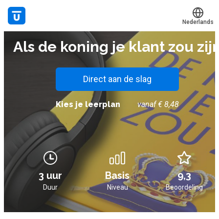
Nederlands
AUDIOBOEK
Als de koning je klant zou zij
Translate
Mijn leerplek
Alle onderwerpen
Direct aan de slag
Live hulp
Kies je leerplan
vanaf € 8,48
Experts
Voucher verzilveren
Account en hulp
3 uur
Basis
9,3
Duur
Niveau
Beoordeling
Meer