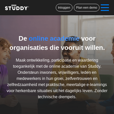
Inloggen
Plan een demo
De
onli
ne ac
ade
mie
voor
organisaties die vooruit willen.
Maak ontwikkeling, participatie en waardering
toegankelijk met de online academie van Studdy.
Ondersteun inwoners, vrijwilligers, leden en
medewerkers in hun groei, zelfvertrouwen en
zelfredzaamheid met praktische, meertalige e-learnings
voor herkenbare situaties uit het dagelijks leven. Zonder
technische drempels.
.