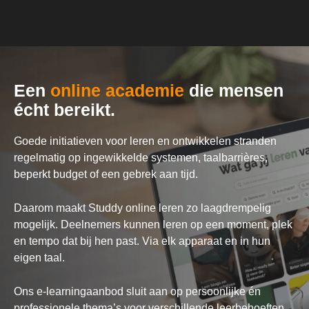
Een
online academie
die mensen
écht bereikt.
Goede initiatieven voor leren en ontwikkelen stranden
regelmatig op ingewikkelde systemen, taalbarrières,
beperkt budget of een gebrek aan tijd.
Daarom maakt Studdy online leren zo laagdrempelig
mogelijk. Deelnemers kunnen leren op een moment, plek
en tempo dat bij hen past. Via elk apparaat en in hun
eigen taal.
Ons
e-learningaanbod
sluit aan op persoonlijke én
professionele thema’s voor verschillende leerbehoeften