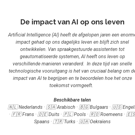
Inloggen
Start met leren
De impact van AI op ons leven
Artificial Intelligence (AI) heeft de afgelopen jaren een enorm
impact gehad op ons dagelijks leven en blijft zich snel
ontwikkelen. Van spraakgestuurde assistenten tot
geautomatiseerde systemen, AI heeft ons leven op
verschillende manieren veranderd. In deze tijd van snelle
technologische vooruitgang is het van cruciaal belang om d
impact van AI te begrijpen en te beoordelen hoe het onze
toekomst vormgeeft.
Beschikbare talen
🇳🇱 Nederlands · 🇸🇦 Arabisch · 🇧🇬 Bulgaars · 🇺🇸 Engel
· 🇫🇷 Frans · 🇩🇪 Duits · 🇵🇱 Pools · 🇷🇴 Roemeens · 🇪
Spaans · 🇹🇷 Turks · 🇺🇦 Oekraïens