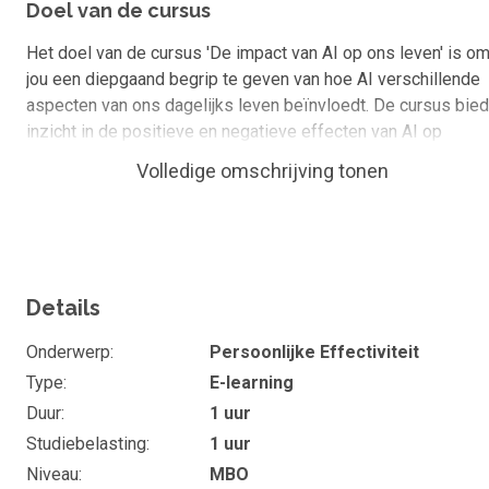
Doel van de cursus
Het doel van de cursus 'De impact van AI op ons leven' is o
jou een diepgaand begrip te geven van hoe AI verschillende
aspecten van ons dagelijks leven beïnvloedt. De cursus bied
inzicht in de positieve en negatieve effecten van AI op
gebieden zoals samenleving, communicatie en ethiek. Door
Volledige omschrijving tonen
middel van theoretische concepten en case studies, stelt de
cursus jou in staat om de implicaties van AI kritisch te
analyseren en de vaardigheden te ontwikkelen om de
technologie verantwoordelijk te benutten.
Details
Wat kan je of ken je na de cursus
De rol van AI in ons leven
Onderwerp
Persoonlijke Effectiviteit
Type
E-learning
Ethisch dilemma van AI
Duur
1 uur
Positieve en negatieve impacten van AI
Studiebelasting
1 uur
Niveau
MBO
Impact op ons dagelijkse leven