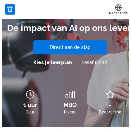
Nederlands
E-LEARNING
De impact van AI op ons leve
Translate
Mijn leerplek
Alle onderwerpen
Direct aan de slag
Live hulp
Kies je leerplan
vanaf € 8,48
Experts
Voucher verzilveren
Account en hulp
1 uur
MBO
-
Duur
Niveau
Beoordeling
Meer