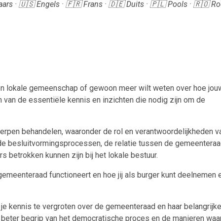
ars · 🇺🇸 Engels · 🇫🇷 Frans · 🇩🇪 Duits · 🇵🇱 Pools · 🇷🇴 
n een lokale gemeenschap of gewoon meer wilt weten over hoe jou
n van de essentiële kennis en inzichten die nodig zijn om de
erpen behandelen, waaronder de rol en verantwoordelijkheden v
 de besluitvormingsprocessen, de relatie tussen de gemeenteraa
s betrokken kunnen zijn bij het lokale bestuur.
gemeenteraad functioneert en hoe jij als burger kunt deelnemen 
je kennis te vergroten over de gemeenteraad en haar belangrijke
 beter begrip van het democratische proces en de manieren waa