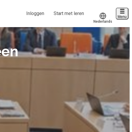
Inloggen
Start met leren
Menu
Nederlands
Voucher verzilveren
Translate
Account en hulp
een
Start met leren
klantenservice@hobp.nl
Inloggen
Meer