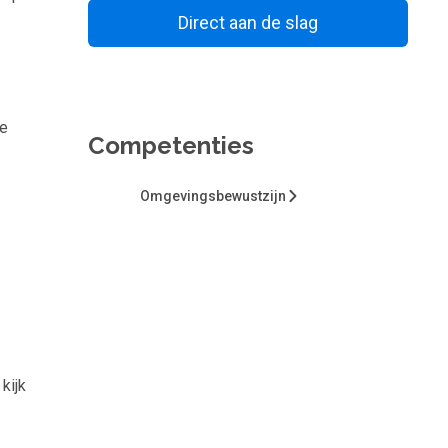
Direct aan de slag
Bewaar voor later
ze
Competenties
Omgevingsbewustzijn
kijk