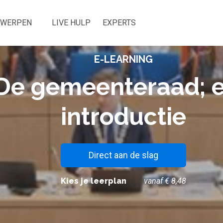
RWERPEN
LIVE HULP
EXPERTS
E-LEARNING
De gemeenteraad; 
introductie
Direct aan de slag
Kies je leerplan
vanaf € 8,48