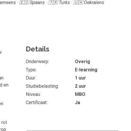
Roemeens · 🇪🇸 Spaans · 🇹🇷 Turks · 🇺🇦 Oekraïens
Details
w
Onderwerp
Overig
Type
E-learning
an
Duur
1 uur
d en
Studiebelasting
2 uur
Niveau
MBO
Certificaat
Ja
en
 rol
rop