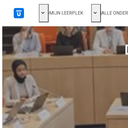
MIJN LEERPLEK
ALLE ONDE
Voor mij
Alles bekijken
Favoriet
Populair
Gestart
Afgerond
Certificaten