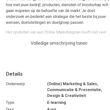
hoe met jouw bedrijf, producten, diensten of boodschap wilt
gaan inspelen op de behoefte van de markt. Je doet
onderzoek en bedenkt een strategie die het beste bij jouw
wensen, doelstellingen en doelgroep passen.
Het opstellen van een Online Marketingplan hoeft niet veel
tijd te kosten en hoef je niet voor meerdere jaren vast te
Volledige omschrijving tonen
stellen. Het is juist goed om het plan concreet te maken voor
een kortere periode, omdat strategieën en technologie met
de tijd veel kunnen veranderen.
Doel van de cursus
Details
In de cursus "zo maak je jouw eigen Online
Marketingplan!" leer je stap voor stap hoe je jouw eigen
Onderwerp
(Online) Marketing & Sales,
succesvolle Online Marketingplan opstelt, welke vragen je
Communicatie & Presentatie,
voor jezelf moet beantwoorden om tot een goede strategie 
Design & Creativiteit
komen en ga je zelf aan de slag met het invullen van jouw
Type
E-learning
Online Marketingplan!
Duur
4 uur