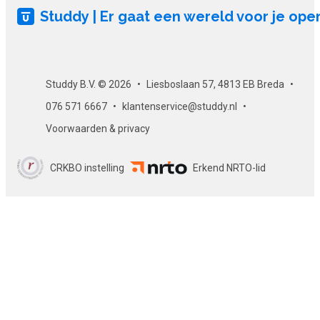
Wat kan je of ken je na de cursus
Studdy | Er gaat een wereld voor je ope
Wat de opzet is van een Online Marketingplan,
inclusief template
om in te vullen
Hoe je jouw organisatie in kaart te brengt via een
Studdy B.V. © 2026
Liesboslaan 57, 4813 EB Breda
nulmeting
076 571 6667
klantenservice@studdy.nl
Hoe je een doelgroep analyse maakt en een Buyer
Voorwaarden & privacy
Persona
Hoe je een zoekwoordenonderzoek doet,
CRKBO instelling
Erkend NRTO-lid
bijvoorbeeld via de Keyword Planner van Google
Hoe je een concurrentieanalyse maakt
Hoe je je doelstellingen en KPI's bepaalt en deze
SMART maakt
Welke online kanalen en strategie je kunt gaan
inzetten
Het opstellen van een planning voor je Online
Marketing activiteiten