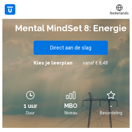
Nederlands
E-LEARNING
Mental MindSet 8: Energie
Translate
Mijn leerplek
Alle onderwerpen
Direct aan de slag
Live hulp
Kies je leerplan
vanaf € 8,48
Experts
Voucher verzilveren
Account en hulp
1 uur
MBO
-
Duur
Niveau
Beoordeling
Meer