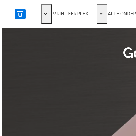
MIJN LEERPLEK
ALLE ONDE
Voor mij
Alles bekijken
Favoriet
Populair
Gestart
G
Afgerond
Certificaten