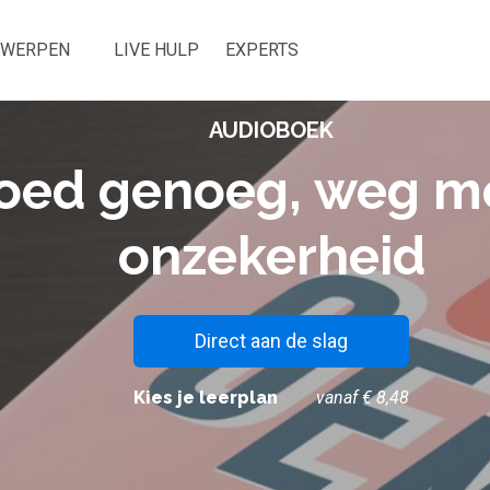
RWERPEN
LIVE HULP
EXPERTS
AUDIOBOEK
oed genoeg, weg me
onzekerheid
Direct aan de slag
Kies je leerplan
vanaf € 8,48