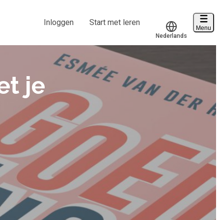
Inloggen
Start met leren
Menu
Nederlands
Voucher verzilveren
Translate
Account en hulp
t je
Start met leren
klantenservice@hobp.nl
Inloggen
Meer