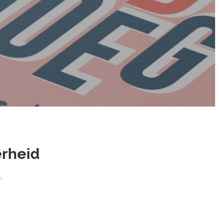
erheid
t.