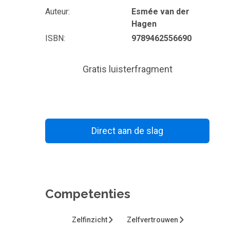
Auteur
Esmée van der
Hagen
ISBN
9789462556690
Gratis luisterfragment
Direct aan de slag
Bewaar voor later
Competenties
Zelfinzicht
Zelfvertrouwen