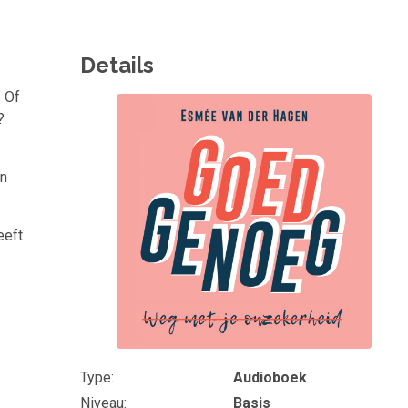
Details
. Of
Omslagfoto
t?
en
eeft
Type
Audioboek
Niveau
Basis