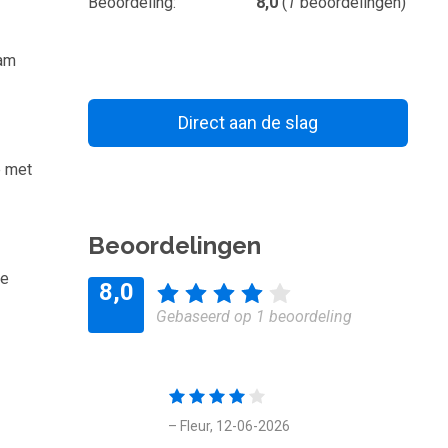
Beoordeling
8,0
(
1
beoordelingen)
aam
Direct aan de slag
Bewaar voor later
e met
Beoordelingen
de
8,0
Gebaseerd op 1 beoordeling
– Fleur, 12-06-2026