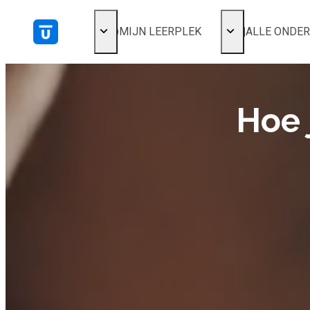
MIJN LEERPLEK
ALLE ONDE
Voor mij
Alles bekijken
Favoriet
Populair
Gestart
Hoe 
Afgerond
Certificaten