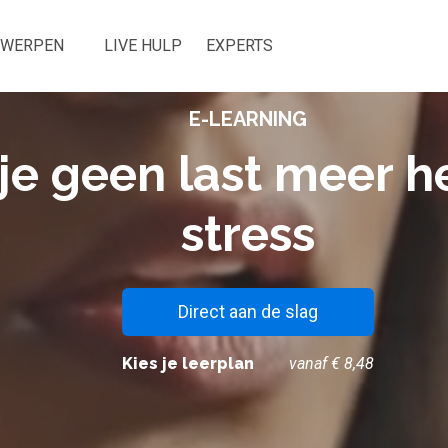
RWERPEN
LIVE HULP
EXPERTS
E-LEARNING
je geen last meer h
stress
Direct aan de slag
Kies je leerplan
vanaf € 8,48