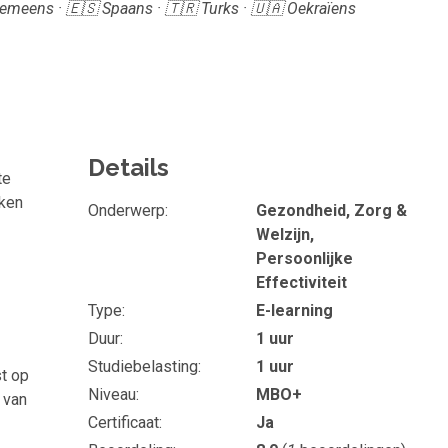
Roemeens · 🇪🇸 Spaans · 🇹🇷 Turks · 🇺🇦 Oekraïens
Details
te
rken
Onderwerp
Gezondheid, Zorg &
Welzijn,
Persoonlijke
Effectiviteit
Type
E-learning
Duur
1 uur
Studiebelasting
1 uur
st op
Niveau
MBO+
 van
Certificaat
Ja