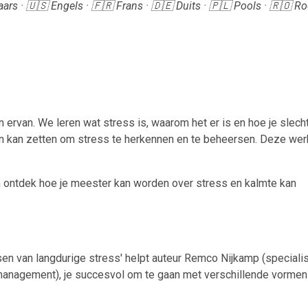
ars · 🇺🇸 Engels · 🇫🇷 Frans · 🇩🇪 Duits · 🇵🇱 Pools · 🇷🇴 
ervan. We leren wat stress is, waarom het er is en hoe je slech
 in kan zetten om stress te herkennen en te beheersen. Deze we
n ontdek hoe je meester kan worden over stress en kalmte kan
en van langdurige stress' helpt auteur Remco Nijkamp (speciali
smanagement), je succesvol om te gaan met verschillende vormen