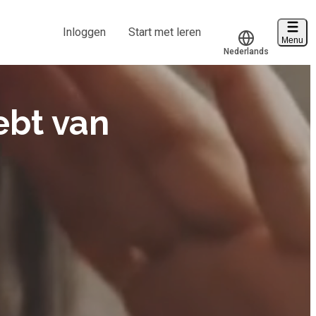
Inloggen
Start met leren
Menu
Nederlands
Voucher verzilveren
Translate
Account en hulp
ebt van
Start met leren
klantenservice@hobp.nl
Inloggen
Meer