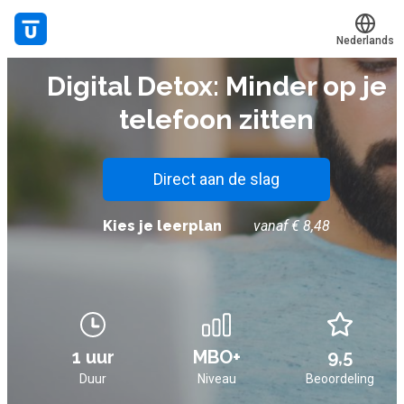
Nederlands
E-LEARNING
Digital Detox: Minder op je
Translate
Mijn leerplek
telefoon zitten
Alle onderwerpen
Live hulp
Direct aan de slag
Experts
Kies je leerplan
vanaf € 8,48
Voucher verzilveren
Account en hulp
1 uur
MBO+
9,5
Meer
Duur
Niveau
Beoordeling