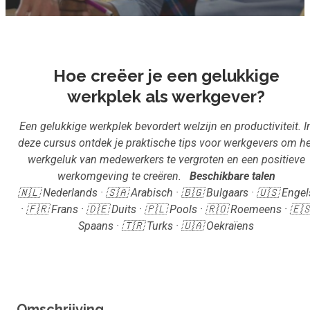
Inloggen
Start met leren
Hoe creëer je een gelukkige
werkplek als werkgever?
Een gelukkige werkplek bevordert welzijn en productiviteit. I
deze cursus ontdek je praktische tips voor werkgevers om he
werkgeluk van medewerkers te vergroten en een positieve
werkomgeving te creëren.
Beschikbare talen
🇳🇱 Nederlands · 🇸🇦 Arabisch · 🇧🇬 Bulgaars · 🇺🇸 Engel
· 🇫🇷 Frans · 🇩🇪 Duits · 🇵🇱 Pools · 🇷🇴 Roemeens · 🇪
Spaans · 🇹🇷 Turks · 🇺🇦 Oekraïens
Omschrijving