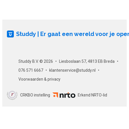
De cursus ‘Met plezier vrijwilligerswerk doen’ bevat enkele
toetsvragen.
Certificaat
Studdy | Er gaat een wereld voor je ope
Als je slaagt voor de eindtoets, ontvang je per e-mail een
gewaarmerkt certificaat. Dit certificaat kun je uiteraard op
LinkedIn of op een ander loopbaanportal zoals At Monday
plaatsen. Zo ontwikkel je je en laat je het ook aan anderen
zien!
Studdy B.V. © 2026
Liesboslaan 57, 4813 EB Breda
076 571 6667
klantenservice@studdy.nl
Voorwaarden & privacy
CRKBO instelling
Erkend NRTO-lid