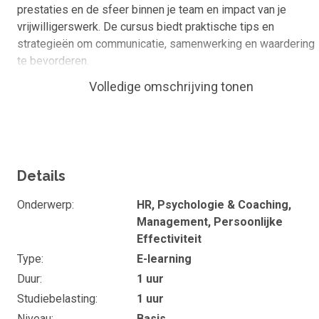
prestaties en de sfeer binnen je team en impact van je
vrijwilligerswerk. De cursus biedt praktische tips en
strategieën om communicatie, samenwerking en waardering
te bevorderen.
Volledige omschrijving tonen
Wat kan je of ken je na de cursus
Na het volgen van deze cursus weet je:
Hoe verbondenheid werkgeluk en productiviteit
verhoogt.
Details
Effectieve communicatievaardigheden om een hech
team te vormen.
Onderwerp
HR, Psychologie & Coaching,
Management, Persoonlijke
Strategieën om persoonlijke relaties met mensen
Effectiviteit
om je heen op te bouwen.
Type
E-learning
Hoe je een inclusieve en ondersteunende
Duur
1 uur
werkomgeving creëert.
Studiebelasting
1 uur
Tips om samenwerking en teamgeest te
Niveau
Basis