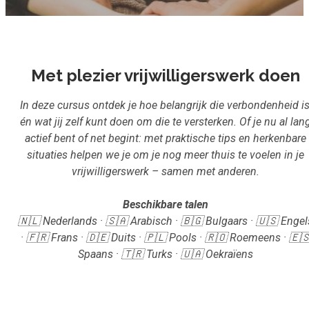
Inloggen
Start met leren
Met plezier vrijwilligerswerk doen
In deze cursus ontdek je hoe belangrijk die verbondenheid is
én wat jij zelf kunt doen om die te versterken. Of je nu al lan
actief bent of net begint: met praktische tips en herkenbare
situaties helpen we je om je nog meer thuis te voelen in je
vrijwilligerswerk – samen met anderen.
Beschikbare talen
🇳🇱 Nederlands · 🇸🇦 Arabisch · 🇧🇬 Bulgaars · 🇺🇸 Engel
· 🇫🇷 Frans · 🇩🇪 Duits · 🇵🇱 Pools · 🇷🇴 Roemeens · 🇪
Spaans · 🇹🇷 Turks · 🇺🇦 Oekraïens