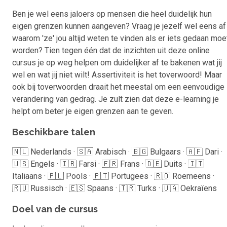
Ben je wel eens jaloers op mensen die heel duidelijk hun
eigen grenzen kunnen aangeven? Vraag je jezelf wel eens af
waarom 'ze' jou altijd weten te vinden als er iets gedaan moe
worden? Tien tegen één dat de inzichten uit deze online
cursus je op weg helpen om duidelijker af te bakenen wat jij
wel en wat jij niet wilt! Assertiviteit is het toverwoord! Maar
ook bij toverwoorden draait het meestal om een eenvoudige
verandering van gedrag. Je zult zien dat deze e-learning je
helpt om beter je eigen grenzen aan te geven.
Beschikbare talen
🇳🇱 Nederlands · 🇸🇦 Arabisch · 🇧🇬 Bulgaars · 🇦🇫 Dari ·
🇺🇸 Engels · 🇮🇷 Farsi · 🇫🇷 Frans · 🇩🇪 Duits · 🇮🇹
Italiaans · 🇵🇱 Pools · 🇵🇹 Portugees · 🇷🇴 Roemeens ·
🇷🇺 Russisch · 🇪🇸 Spaans · 🇹🇷 Turks · 🇺🇦 Oekraïens
Doel van de cursus