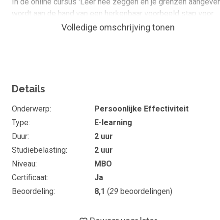
In de online cursus 'Leer nee zeggen en je grenzen aangeven
wordt aan de hand van een herkenbaar voorbeeld stap voor
stap uitgelegd wat er eigenlijk gebeurt wanneer iemand
Volledige omschrijving tonen
anders een beroep op je doet. Je leert hoe je vriendelijk nee
kunt zeggen en daarmee je stress kunt verlagen. De e-
learning sluit af met een paar sprekende praktijkvoorbeelden
Wat kan of ken je na de cursus
Details
Afbakenen van wat je wel of niet wilt
Onderwerp
Persoonlijke Effectiviteit
Je bent bewust van je keuzemogelijkheden als
Type
E-learning
iemand een beroep op je doet
Duur
2 uur
Je kunt je stress verlagen door vriendelijk nee te
Studiebelasting
2 uur
zeggen
Niveau
MBO
Je bent in staat om assertiever te handelen
Certificaat
Ja
Je hebt ontdekt op basis van welke niet-logische
Beoordeling
8,1
(
29
beoordelingen)
mechanismen je toch vaak 'ja' zegt tegen je zin
Duur en studiebelasting