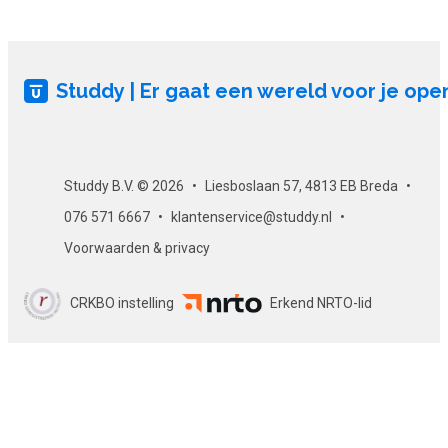
Als je slaagt voor de eindtoets, ontvang je per e-mail een
gewaarmerkt certificaat. Dit certificaat kun je uiteraard op
LinkedIn of op een ander loopbaanportal zoals At Monday
plaatsen. Zo ontwikkel je je en laat je het ook aan anderen
Studdy | Er gaat een wereld voor je ope
zien!
Studdy B.V. © 2026
Liesboslaan 57, 4813 EB Breda
076 571 6667
klantenservice@studdy.nl
Voorwaarden & privacy
CRKBO instelling
Erkend NRTO-lid