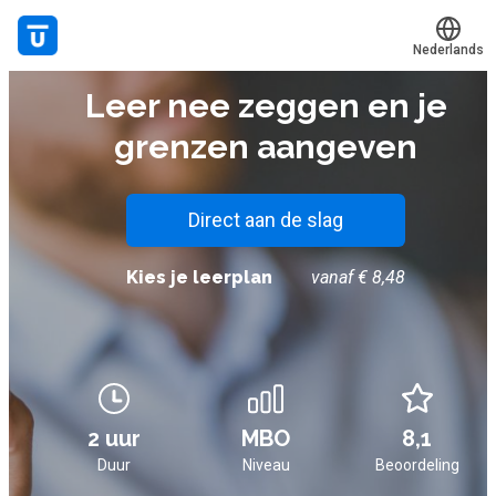
Nederlands
E-LEARNING
Leer nee zeggen en je
Translate
Mijn leerplek
grenzen aangeven
Alle onderwerpen
Live hulp
Direct aan de slag
Experts
Kies je leerplan
vanaf € 8,48
Voucher verzilveren
Account en hulp
2 uur
MBO
8,1
Meer
Duur
Niveau
Beoordeling