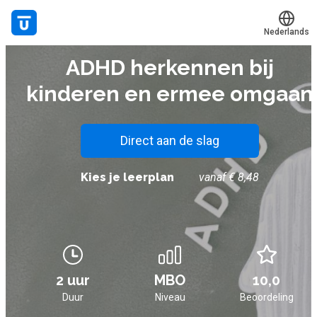
Nederlands
E-LEARNING
ADHD herkennen bij
Translate
Mijn leerplek
kinderen en ermee omgaan
Alle onderwerpen
Live hulp
Direct aan de slag
Experts
Kies je leerplan
vanaf € 8,48
Voucher verzilveren
Account en hulp
2 uur
MBO
10,0
Meer
Duur
Niveau
Beoordeling