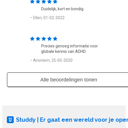
richten, Omgaan met verandering en aanpassen, Met druk en
Duidelijk, kort en bondig
tegenslag omgaan.
– Ellen, 01-02-2022
Lesmaterialen
De cursus 'ADHD herkennen bij kinderen en ermee omgaan'
bestaat uit een e-learning met video- en audiomateriaal,
Precies genoeg informatie voor
Spelletjes, tips voor ouders en opvoeders en oefeningen te
globale kennis van ADHD.
verbetering van de concentratie.
– Anoniem, 25-05-2020
Opbouw van de cursus
Deze cursus is opgebouwd uit diverse e-learning
Alle beoordelingen tonen
leerobjecten en bevat tevens aanvullend oefenmateriaal. Aan
het einde van de cursus is er een eindtoets.
Aantal modules
Deze cursus bestaat uit 1 module.
Studdy | Er gaat een wereld voor je ope
Toetsing