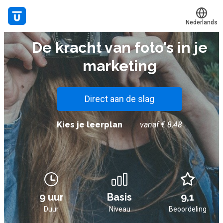
Nederlands
E-LEARNING
De kracht van foto's in je
Translate
Mijn leerplek
marketing
Alle onderwerpen
Live hulp
Direct aan de slag
Experts
Kies je leerplan
vanaf € 8,48
Voucher verzilveren
Account en hulp
9 uur
Basis
9,1
Meer
Duur
Niveau
Beoordeling