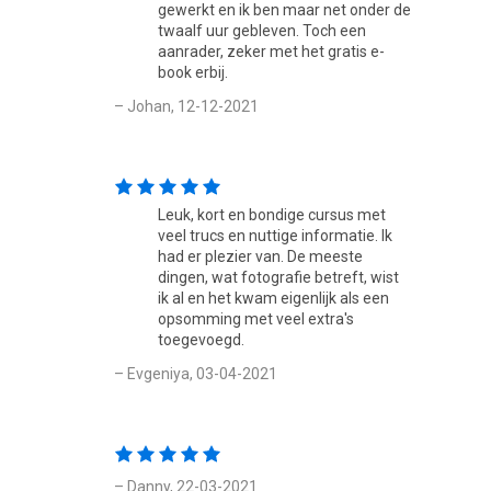
Toetsing
gewerkt en ik ben maar net onder de
twaalf uur gebleven. Toch een
De cursus 'De kracht van foto's in je marketing' wordt
aanrader, zeker met het gratis e-
book erbij.
afgesloten met een eindtoets. De eindtoets bestaat uit
meerkeuzevragen.
– Johan, 12-12-2021
Certificaat
Als je slaagt voor de eindtoets, ontvang je per e-mail een
Leuk, kort en bondige cursus met
gewaarmerkt certificaat. Dit certificaat kun je uiteraard op
veel trucs en nuttige informatie. Ik
LinkedIn of op een ander loopbaanportal zoals At Monday
had er plezier van. De meeste
plaatsen. Zo ontwikkel je je en laat je het ook aan anderen
dingen, wat fotografie betreft, wist
zien!
ik al en het kwam eigenlijk als een
opsomming met veel extra's
toegevoegd.
– Evgeniya, 03-04-2021
– Danny, 22-03-2021