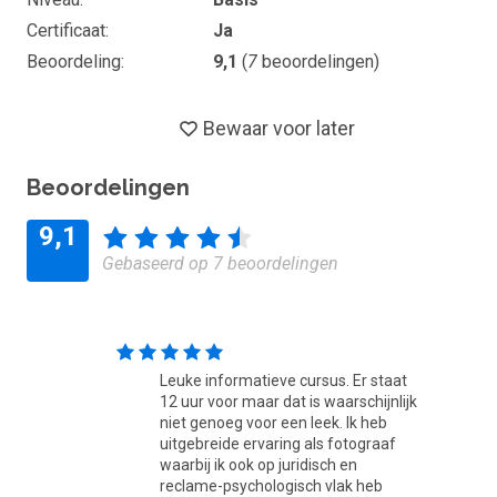
Vaardigheden
Certificaat
Ja
Door het volgen van deze cursus werk je aan de volgende
Beoordeling
9,1
(
7
beoordelingen)
vaardigheden: Designen, Vakdeskundigheid toepassen,
Analyseren, Onderzoeken, Creëren en innoveren, Leren.
Bewaar voor later
Lesmaterialen
Beoordelingen
De cursus 'De kracht van foto's in je marketing' bestaat uit: E-
learnings, Oefenmateriaal, Eindtoets.
9,1
Gebaseerd op 7 beoordelingen
Opbouw van de cursus
Deze online cursus is opgebouwd uit diverse e-learning
leerobjecten en bevat tevens aanvullend oefenmateriaal. Aan
het einde van de cursus is er een eindtoets.
Leuke informatieve cursus. Er staat
12 uur voor maar dat is waarschijnlijk
Aantal modules
niet genoeg voor een leek. Ik heb
uitgebreide ervaring als fotograaf
Deze online cursus bestaat uit 4 modules.
waarbij ik ook op juridisch en
reclame-psychologisch vlak heb