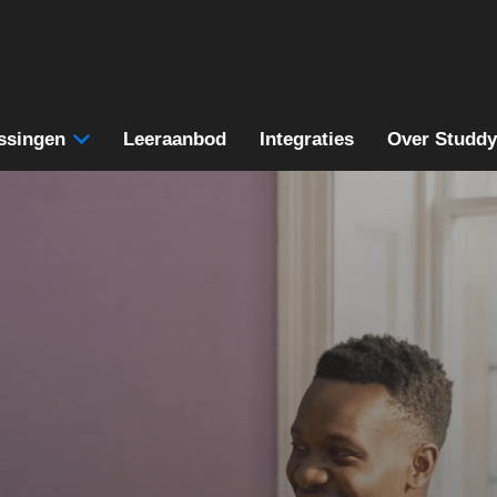
ssingen
Leeraanbod
Integraties
Over Studdy