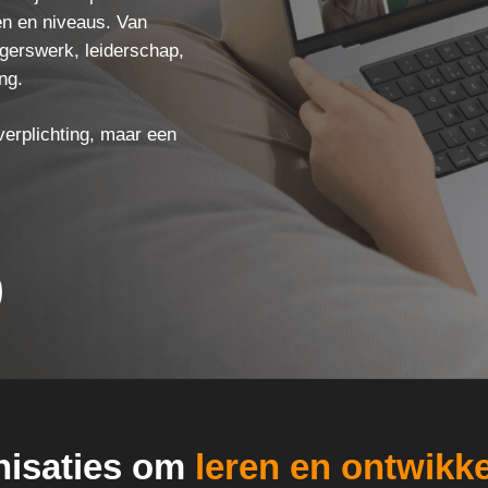
en en niveaus. Van
ligerswerk, leiderschap,
ng.
erplichting, maar een
nisaties om
leren
en ontwikk