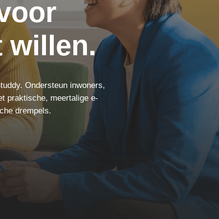
voor
 willen.
Studdy. Ondersteun inwoners,
t praktische, meertalige e-
sche drempels.