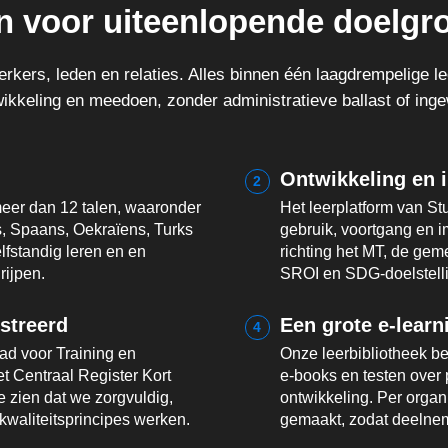
 voor uiteenlopende doelgr
werkers, leden en relaties. Alles binnen één laagdrempelige 
twikkeling en meedoen, zonder administratieve ballast of ing
Ontwikkeling en 
2
eer dan 12 talen, waaronder
Het leerplatform van St
s, Spaans, Oekraïens, Turks
gebruik, voortgang en 
fstandig leren en en
richting het MT, de gem
rijpen.
SROI en SDG-doelstelli
streerd
Een grote e-learn
4
ad voor Training en
Onze leerbibliotheek be
et Centraal Register Kort
e-books en testen over 
 zien dat we zorgvuldig,
ontwikkeling. Per orga
kwaliteitsprincipes werken.
gemaakt, zodat deelneme