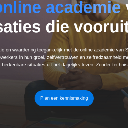
nli
ne ac
ade
mie
aties die vooruit
atie en waardering toegankelijk met de online academie van 
dewerkers in hun groei, zelfvertrouwen en zelfredzaamheid me
r herkenbare situaties uit het dagelijks leven. Zonder techni
.
Plan een kennismaking