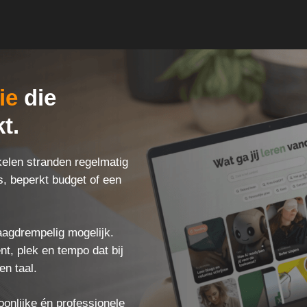
ie
die
t.
kelen stranden regelmatig
s, beperkt budget of een
aagdrempelig mogelijk.
, plek en tempo dat bij
en taal.
oonlijke én professionele