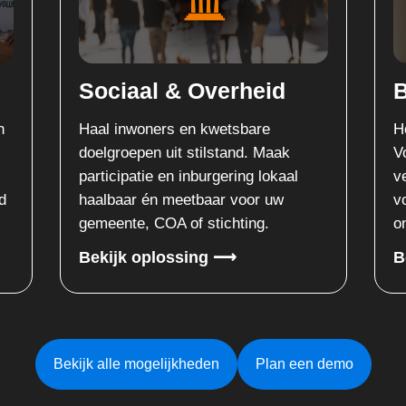
d
Bedrijfsleven & HR
Houd je team fit en productief.
ak
Voorkom verzuim, behoud talent en
aal
versterk vitaliteit met hét platform
w
voor continue ontwikkeling en
onboarding.
Bekijk oplossing ⟶
Bekijk alle mogelijkheden
Plan een demo