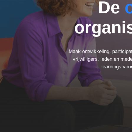
De
o
organis
Maak ontwikkeling, particip
vrijwilligers, leden en me
learnings voo