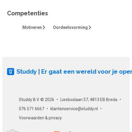
Doelgroep en vooropleiding
Competenties
Deze online cursus is geschikt voor leerkrachten die met
Motiveren
Oordeelsvorming
jonge kinderen werken. Ook interessant voor iedereen die te
maken heeft met pedagogiek of onderwijskunde of daarin
geïnteresseerd is. Een pedagogische, didactische of
onderwijskundige vooropleiding op minimaal mbo-niveau is
aan te bevelen.
Vaardigheden
Studdy | Er gaat een wereld voor je ope
Door het volgen van deze cursus breidt je je kennis uit over
jonge kinderen, wat hun onderwijs- en
ontwikkelingsbehoeften zijn en hoe je hen hierin tegemoet
Studdy B.V. © 2026
Liesboslaan 57, 4813 EB Breda
kan komen in je onderwijs. Ook kan je door gebruik te maken
076 571 6667
klantenservice@studdy.nl
van de aangereikte handvatten in de cursus je
organisatorische, pedagogische en didactische
Voorwaarden & privacy
leerkrachtvaardigheden ontwikkelen.