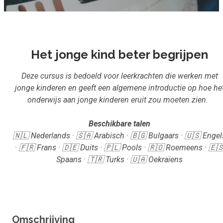
Inloggen
Start met leren
Het jonge kind beter begrijpen
Deze cursus is bedoeld voor leerkrachten die werken met
jonge kinderen en geeft een algemene introductie op hoe he
onderwijs aan jonge kinderen eruit zou moeten zien.
Beschikbare talen
🇳🇱 Nederlands · 🇸🇦 Arabisch · 🇧🇬 Bulgaars · 🇺🇸 Engel
· 🇫🇷 Frans · 🇩🇪 Duits · 🇵🇱 Pools · 🇷🇴 Roemeens · 🇪
Spaans · 🇹🇷 Turks · 🇺🇦 Oekraïens
Omschrijving