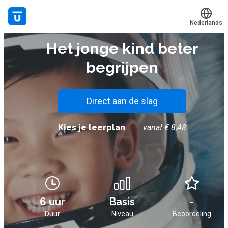
Nederlands
E-LEARNING
Het jonge kind beter
Translate
Mijn leerplek
begrijpen
Alle onderwerpen
Live hulp
Direct aan de slag
Experts
Kies je leerplan
vanaf € 8,48
Voucher verzilveren
Account en hulp
6 uur
Basis
-
Meer
Duur
Niveau
Beoordeling