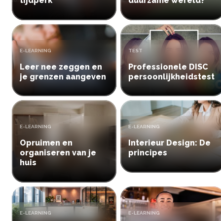
tijdperk
duurzame wereld?
Inloggen
Start met leren
TYPE:
TYPE:
E-LEARNING
TEST
Leer nee zeggen en
Professionele DISC
je grenzen aangeven
persoonlijkheidstest
TYPE:
TYPE:
E-LEARNING
E-LEARNING
Opruimen en
Interieur Design: De
organiseren van je
principes
huis
TYPE:
TYPE:
E-LEARNING
E-LEARNING