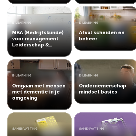
TYPE:
TYPE:
E-LEARNING
E-LEARNING
MBA (Bedrijfskunde)
Afval scheiden en
voor management:
beheer
Leiderschap &
Ondernemerschap
TYPE:
TYPE:
E-LEARNING
E-LEARNING
Omgaan met mensen
Ondernemerschap
met dementie in je
mindset basics
omgeving
TYPE:
TYPE:
SAMENVATTING
SAMENVATTING