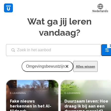
Nederlands
Wat ga jij leren
Translate
Mijn leerplek
vandaag?
Alle onderwerpen
Live hulp
Fi
Experts
Omgevingsbewustzijn
Alles wissen
Voucher verzilveren
Account en hulp
TYPE:
TYPE:
E-LEARNING
E-LEARNING
Meer
Fake nieuws
Duurzaam leven: Hoe
herkennen in het AI-
draag ik bij aan een