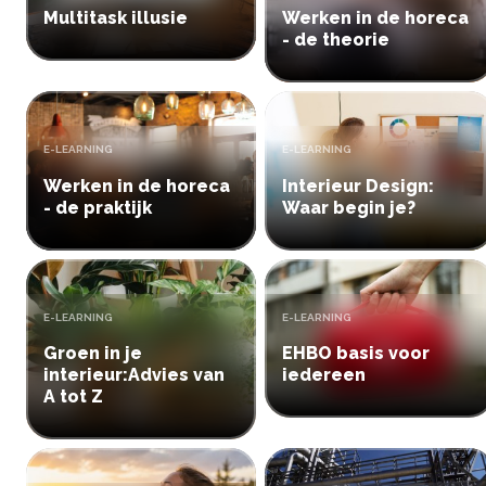
Multitask illusie
Werken in de horeca
- de theorie
TYPE:
TYPE:
E-LEARNING
E-LEARNING
Werken in de horeca
Interieur Design:
- de praktijk
Waar begin je?
TYPE:
TYPE:
E-LEARNING
E-LEARNING
Groen in je
EHBO basis voor
interieur:Advies van
iedereen
A tot Z