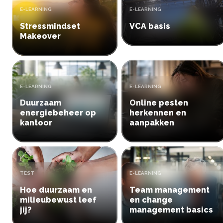
TYPE:
TYPE:
E-LEARNING
E-LEARNING
Stressmindset
VCA basis
Makeover
TYPE:
TYPE:
E-LEARNING
E-LEARNING
Duurzaam
Online pesten
energiebeheer op
herkennen en
kantoor
aanpakken
TYPE:
TYPE:
TEST
E-LEARNING
Hoe duurzaam en
Team management
milieubewust leef
en change
jij?
management basics