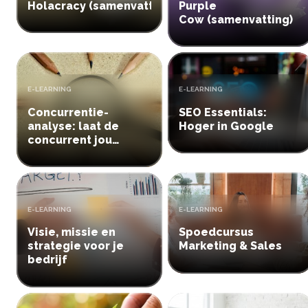
Holacracy (samenvatting)
Purple
Cow (samenvatting)
TYPE:
TYPE:
E-LEARNING
E-LEARNING
Concurrentie-
SEO Essentials:
analyse: laat de
Hoger in Google
concurrent jou
helpen
TYPE:
TYPE:
E-LEARNING
E-LEARNING
Visie, missie en
Spoedcursus
strategie voor je
Marketing & Sales
bedrijf