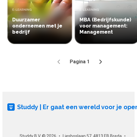
TYPE:
TYPE:
E-LEARNING
E-LEARNING
Duurzamer
MBA (Bedrijfskunde)
ondernemen met je
voor management:
bedrijf
Management
Pagina 1
Vorige
Volgende
Studdy | Er gaat een wereld voor je ope
Studdy B.V. © 2026
Liesboslaan 57, 4813 EB Breda